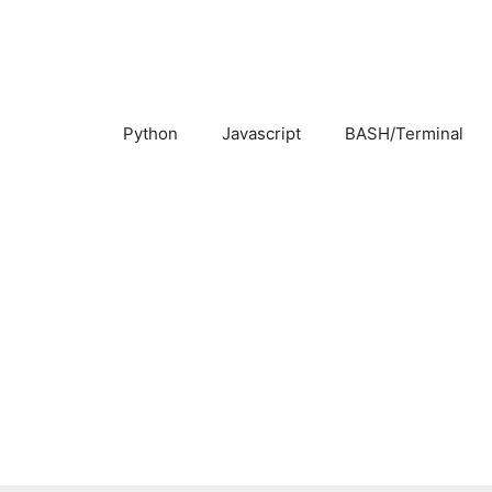
Pular
para
o
conteúdo
Python
Javascript
BASH/Terminal